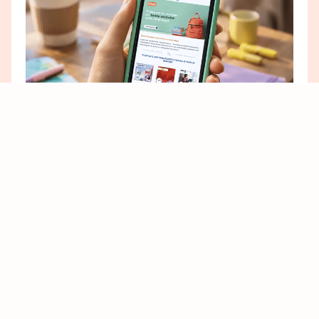
Une visibilité premium et ciblée.
Bénéficiez d’une mise en avant exclusive sur des
programmes d’avantages. Développez votre
présence au-delà de vos canaux habituels pour
toucher vos audiences, du grand public aux
clients premium.